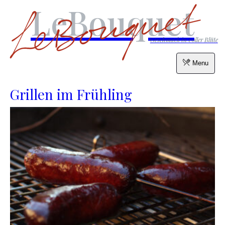
LeBouquet
Geschmack in voller Blüte
Menu
Grillen im Frühling