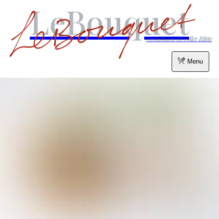
LeBouquet
Geschmack in voller Blüte
Menu