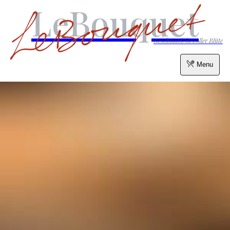
LeBouquet
Geschmack in voller Blüte
Menu