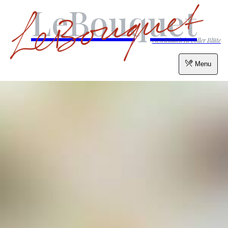
LeBouquet
Geschmack in voller Blüte
Menu