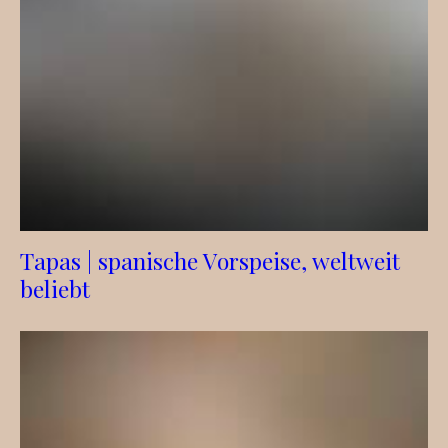
Tapas | spanische Vorspeise, weltweit
beliebt