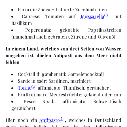
Fiora die Zucca = frittierte Zucchiniblüten
Caprese: Tomaten auf
Mozzarella
mit
Basilikum
Peperonata: gekochte Paprikastreifen
(manchmal auch gebraten), Zitrone und Olivenöl
In einem Land, welches von drei Seiten von Wasser
umgeben ist, dürfen Antipasti aus dem Meer nicht
fehlen
Cocktail di gamberetti: Garnelencocktail
Sarde in saòr: Sardinen, mariniert
Tonno
affumicato: Thunfisch, geräuchert
Frutti di mare: Meeresfrüchte: gekocht oder roh
Pesce Spada affumicato: Schwertfisch
geräuchert
Hier noch ein
Antipasto
, welches in Deutschland
auch sehr beliebt ist und in den italienischen