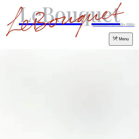
LeBouquet
Geschmack in voller Blüte
Menu