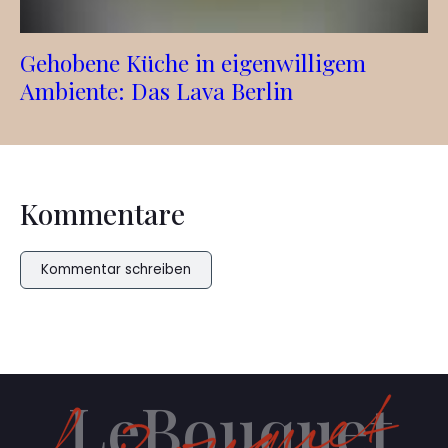
Gehobene Küche in eigenwilligem
Ambiente: Das Lava Berlin
Kommentare
Kommentar schreiben
LeBouquet