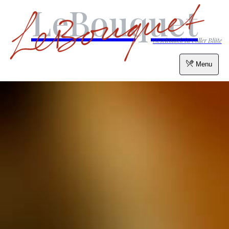
LeBouquet
Geschmack in voller Blüte
Menu