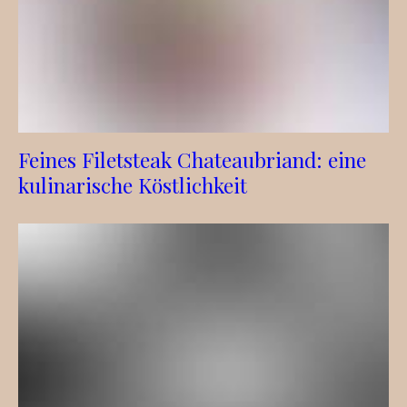
Feines Filetsteak Chateaubriand: eine
kulinarische Köstlichkeit