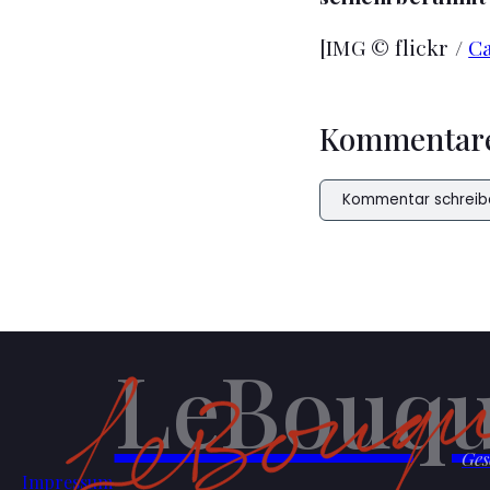
[IMG © flickr /
Ca
Kommentar
Kommentar schreib
LeBouqu
Ges
Impressum