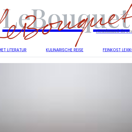
LeBouquet
Geschmack in vol
ET LITERATUR
KULINARISCHE REISE
FEINKOST LEXI