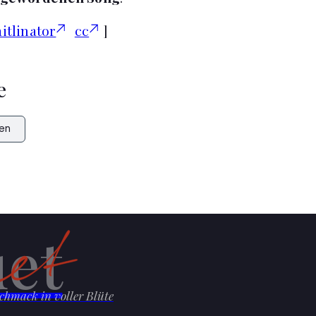
itlinator
cc
]
e
en
et
chmack in voller Blüte