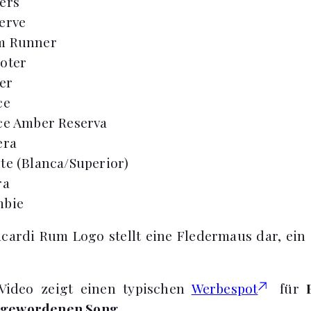
ers
erve
m Runner
oter
er
ce
ce Amber Reserva
era
te (Blanca/Superior)
ra
mbie
ardi Rum Logo stellt eine Fledermaus dar, ein
Video zeigt einen typischen
Werbespot
für
 gewordenen Song
.