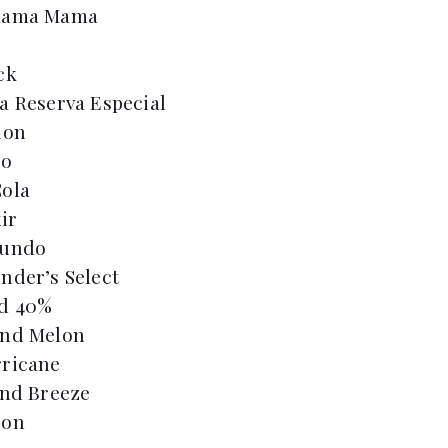
ahama Mama
ck
a Reserva Especial
lon
co
Cola
ir
cundo
nder’s Select
ld 40%
and Melon
rricane
and Breeze
mon