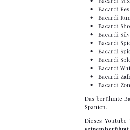
Bacardi Mix
Bacardi Res
Bacardi Ru
Bacardi Sho
Bacardi Silv
Bacardi Spi
Bacardi Spi
Bacardi Sol
Bacardi Whi
Bacardi Zaf
Bacardi Zo
Das berühmte Bac
Spanien.
Dieses Youtube 
seinem berühmt