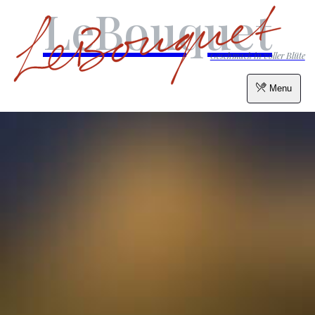
LeBouquet
Geschmack in voller Blüte
Menu