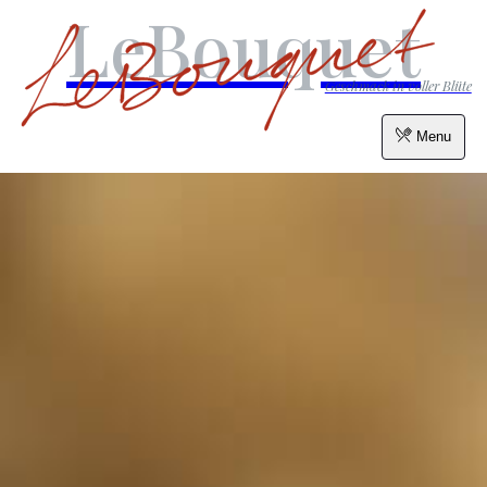
LeBouquet
Geschmack in voller Blüte
Menu