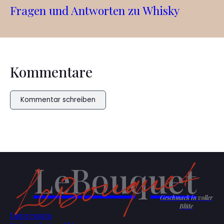
Fragen und Antworten zu Whisky
Kommentare
Kommentar schreiben
LeBouquet
Geschmack in voller
Blüte
Impressum