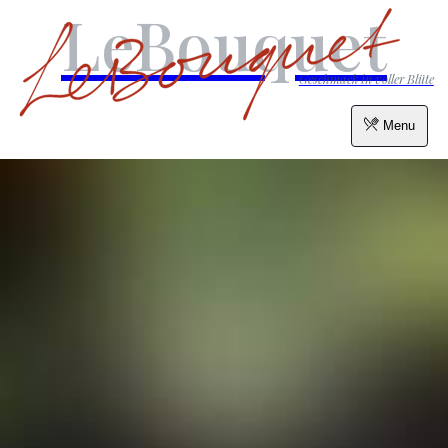
LeBouquet
Geschmack in voller Blüte
Menu