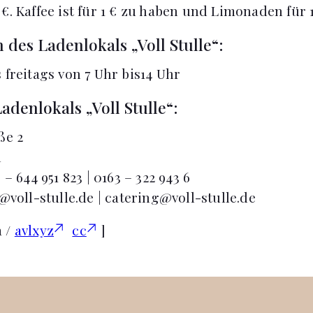
€. Kaffee ist für 1 € zu haben und Limonaden für 1
 des Ladenlokals „Voll Stulle“:
 freitags von 7 Uhr bis14 Uhr
adenlokals „Voll Stulle“:
ße 2
n
 – 644 951 823 | 0163 – 322 943 6
@voll-stulle.de
|
catering@voll-stulle.de
a /
avlxyz
cc
]