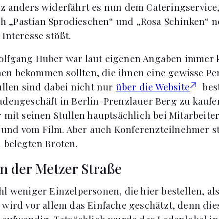
z anders widerfährt es nun dem Cateringservice
sich „Pastian Sprodieschen“ und „Rosa Schinken“
Interesse stößt.
lfgang Huber war laut eigenen Angaben immer kl
n bekommen sollten, die ihnen eine gewisse Per
ullen sind dabei nicht nur
über die Website
best
adengeschäft in Berlin-Prenzlauer Berg zu kaufe
r mit seinen Stullen hauptsächlich bei Mitarbeite
und vom Film. Aber auch Konferenzteilnehmer st
h belegten Broten.
in der Metzer Straße
hl weniger Einzelpersonen, die hier bestellen, al
 wird vor allem das Einfache geschätzt, denn dies
s aufwendig. Tatsächlich wurde das Ladenlokal i