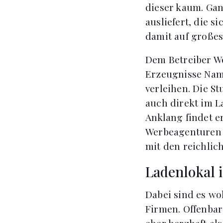
dieser kaum. Gan
ausliefert, die 
damit auf großes 
Dem Betreiber Wo
Erzeugnisse Name
verleihen. Die St
auch direkt im L
Anklang findet e
Werbeagenturen 
mit den reichlic
Ladenlokal 
Dabei sind es wo
Firmen. Offenbar
eher herzhaft al