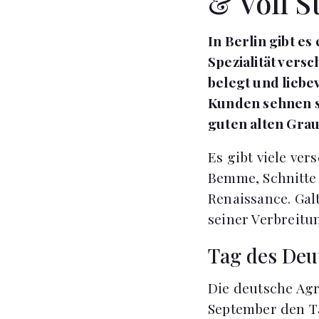
& Voll S
In Berlin gibt e
Spezialität versc
belegt und liebe
Kunden sehnen s
guten alten Grau
Es gibt viele ve
Bemme, Schnitte 
Renaissance. Galt
seiner Verbreitu
Tag des Deu
Die deutsche Agr
September den Ta