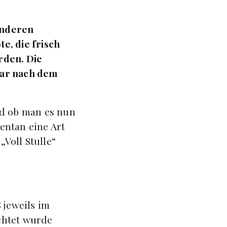
sonderen
te, die frisch
rden. Die
bar nach dem
nd ob man es nun
entan eine Art
„Voll Stulle“
 jeweils im
chtet wurde