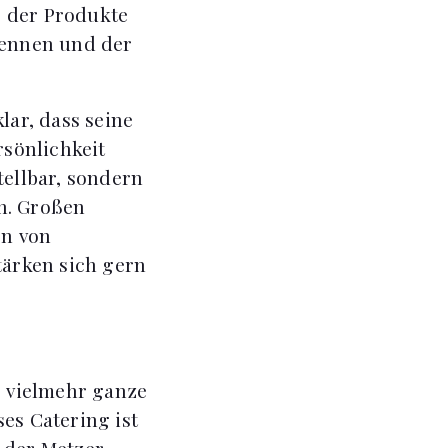
, der Produkte
 nennen und der
ar, dass seine
sönlichkeit
ellbar, sondern
n. Großen
rn von
ärken sich gern
s vielmehr ganze
es Catering ist
n der Metzer