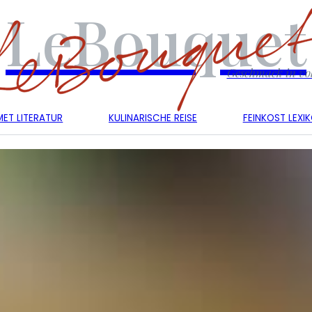
LeBouquet
Geschmack in vol
ET LITERATUR
KULINARISCHE REISE
FEINKOST LEXI