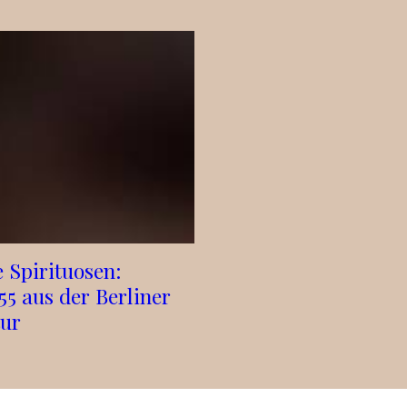
 Spirituosen:
5 aus der Berliner
ur