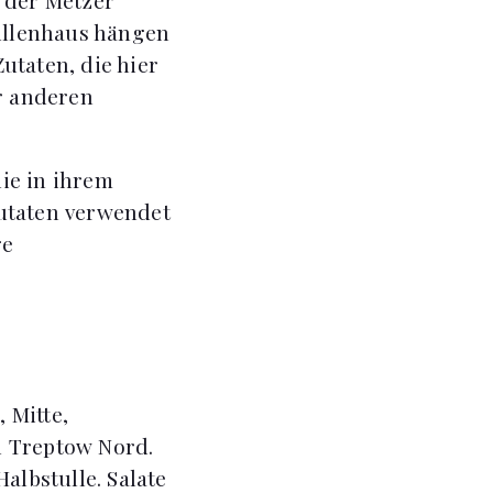
tullenhaus hängen
Zutaten, die hier
r anderen
ie in ihrem
Zutaten verwendet
ge
 Mitte,
d Treptow Nord.
Halbstulle. Salate