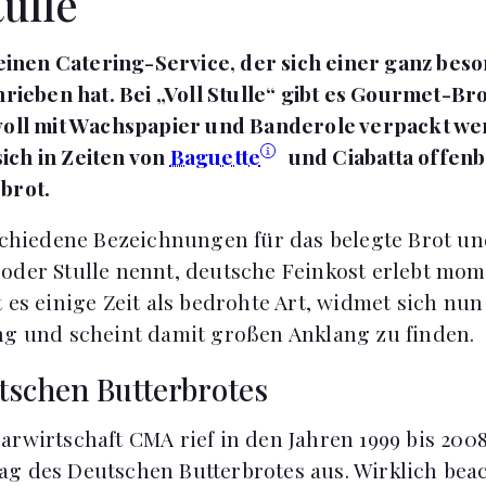
tulle
s einen Catering-Service, der sich einer ganz be
hrieben hat. Bei „Voll Stulle“ gibt es Gourmet-Bro
voll mit Wachspapier und Banderole verpackt we
ich in Zeiten von
Baguette
und Ciabatta offen
brot.
rschiedene Bezeichnungen für das belegte Brot u
oder Stulle nennt, deutsche Feinkost erlebt mom
 es einige Zeit als bedrohte Art, widmet sich nun 
ng und scheint damit großen Anklang zu finden.
tschen Butterbrotes
arwirtschaft CMA rief in den Jahren 1999 bis 2008
g des Deutschen Butterbrotes aus. Wirklich bea