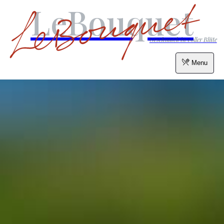
LeBouquet
Geschmack in voller Blüte
Menu