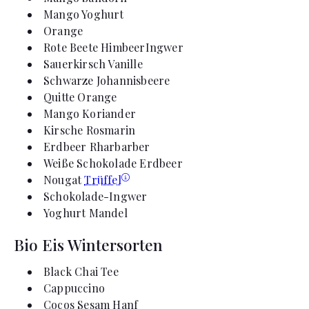
Mango Yoghurt
Orange
Rote Beete HimbeerIngwer
Sauerkirsch Vanille
Schwarze Johannisbeere
Quitte Orange
Mango Koriander
Kirsche Rosmarin
Erdbeer Rharbarber
Weiße Schokolade Erdbeer
Nougat
Trüffel
Schokolade-Ingwer
Yoghurt Mandel
Bio Eis Wintersorten
Black Chai Tee
Cappuccino
Cocos Sesam Hanf