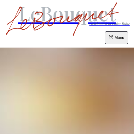
LeBouquet
Geschmack in voller Blüte
Menu