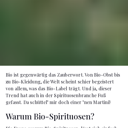
Bio ist gegenwärtig das Zauberwort. Von Bio-Obst bis
zu Bio-Kleidung, die Welt scheint schier begeistert
von allem, was das Bio-Label trägt. Und ja, dieser
Trend hat auch in der Spirituosenbranche Fuß
gefasst. Da schüttel’ mir doch einer ’nen Martini!
Warum Bio-Spirituosen?