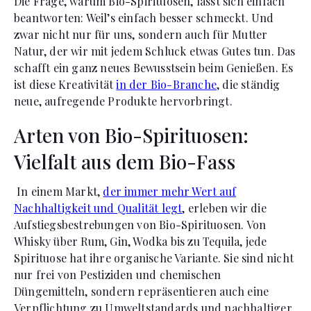
Die Frage, warum Bio-Spirituosen, lässt sich einfach
beantworten: Weil’s einfach besser schmeckt. Und
zwar nicht nur für uns, sondern auch für Mutter
Natur, der wir mit jedem Schluck etwas Gutes tun. Das
schafft ein ganz neues Bewusstsein beim Genießen. Es
ist diese Kreativität
in der Bio-Branche
, die ständig
neue, aufregende Produkte hervorbringt.
Arten von Bio-Spirituosen:
Vielfalt aus dem Bio-Fass
In einem Markt,
der immer mehr Wert auf
Nachhaltigkeit und Qualität legt
, erleben wir die
Aufstiegsbestrebungen von Bio-Spirituosen. Von
Whisky über Rum, Gin, Wodka bis zu Tequila, jede
Spirituose hat ihre organische Variante. Sie sind nicht
nur frei von Pestiziden und chemischen
Düngemitteln, sondern repräsentieren auch eine
Verpflichtung zu Umweltstandards und nachhaltiger