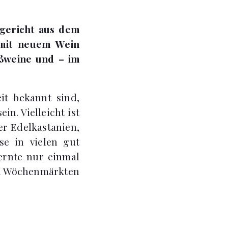
engericht aus dem
 mit neuem Wein
ißweine und – im
it bekannt sind,
in. Vielleicht ist
er Edelkastanien,
e in vielen gut
nernte nur einmal
gen Wöchenmärkten