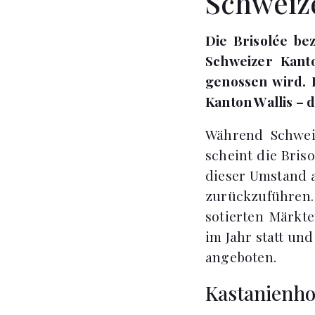
Schweize
Die Brisolée bez
Schweizer Kant
genossen wird. 
Kanton Wallis – d
Während Schweiz
scheint die Briso
dieser Umstand a
zurückzuführen
sotierten Märkte
im Jahr statt un
angeboten.
Kastanienh