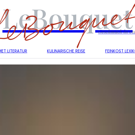
LeBouquet
Geschmack in vol
ET LITERATUR
KULINARISCHE REISE
FEINKOST LEXI