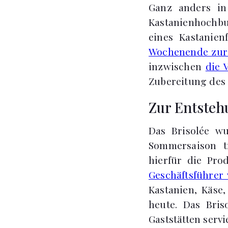
Ganz anders in
Kastanienhochbu
eines Kastanien
Wochenende zur 
inzwischen
die 
Zubereitung des
Zur Entsteh
Das Brisolée w
Sommersaison tr
hierfür die Pro
Geschäftsführer 
Kastanien, Käse
heute. Das Bris
Gaststätten serv