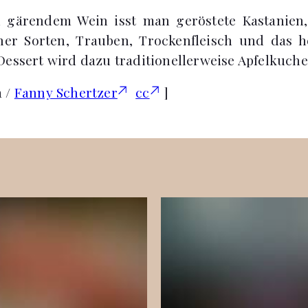
 gärendem Wein isst man geröstete Kastanien,
ner Sorten, Trauben, Trockenfleisch und das he
Dessert wird dazu traditionellerweise Apfelkuche
a /
Fanny Schertzer
cc
]