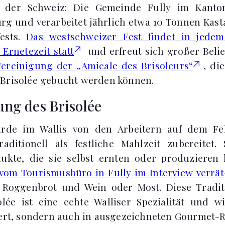
 der Schweiz: Die Gemeinde Fully im Kanton 
rg und verarbeitet jährlich etwa 10 Tonnen Kas
fests.
Das westschweizer Fest findet in jede
Ernetezeit statt
und erfreut sich großer Belieb
Vereinigung der „Amicale des Brisoleurs“
, di
 Brisolée gebucht werden können.
ung des Brisolée
urde im Wallis von den Arbeitern auf dem F
aditionell als festliche Mahlzeit zubereitet.
dukte, die sie selbst ernten oder produziere
vom Tourismusbüro in Fully im Interview verrät
, Roggenbrot und Wein oder Most. Diese Traditi
olée ist eine echte Walliser Spezialität und w
iert, sondern auch in ausgezeichneten Gourmet-R