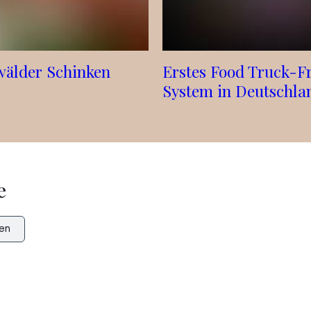
älder Schinken
Erstes Food Truck-F
System in Deutschla
e
en