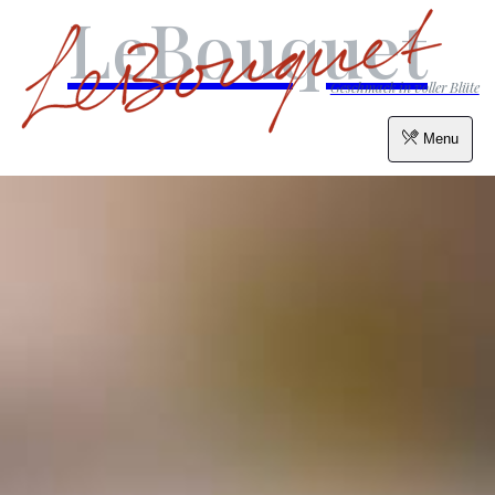
LeBouquet
Geschmack in voller Blüte
Menu