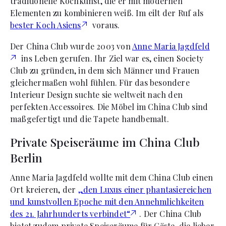
traditionelle Kochkunst, die er mit modernen
Elementen zu kombinieren weiß. Im eilt der Ruf als
bester Koch Asiens
voraus.
Der China Club wurde 2003 von
Anne Maria Jagdfeld
ins Leben gerufen. Ihr Ziel war es, einen Society
Club zu gründen, in dem sich Männer und Frauen
gleichermaßen wohl fühlen. Für das besondere
Interieur Design suchte sie weltweit nach den
perfekten Accessoires. Die Möbel im China Club sind
maßgefertigt und die Tapete handbemalt.
Private Speiseräume im China Club
Berlin
Anne Maria Jagdfeld wollte mit dem China Club einen
Ort kreieren, der
„den Luxus einer phantasiereichen
und kunstvollen Epoche mit den Annehmlichkeiten
des 21. Jahrhunderts verbindet“
. Der China Club
bietet zudem private Speiseräume für Gäste, die lieber