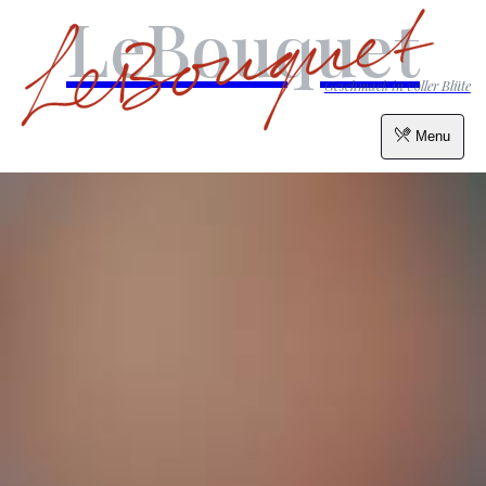
LeBouquet
Geschmack in voller Blüte
Menu