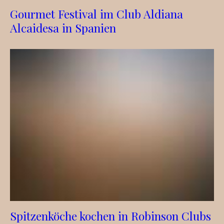
Gourmet Festival im Club Aldiana
Alcaidesa in Spanien
Spitzenköche kochen in Robinson Clubs