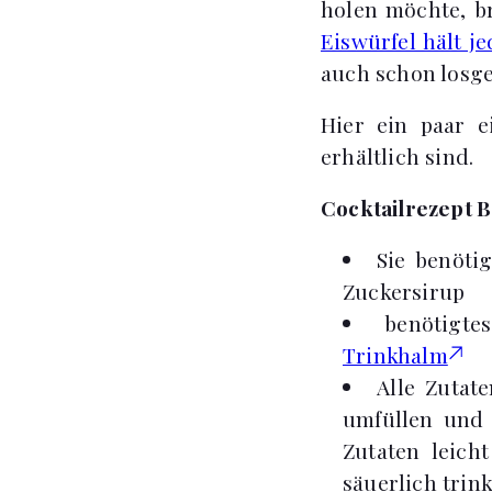
holen möchte, br
Eiswürfel hält j
auch schon losg
Hier ein paar e
erhältlich sind.
Cocktailrezept B
Sie benöti
Zuckersirup
benötigte
Trinkhalm
Alle Zutat
umfüllen und 
Zutaten leich
säuerlich trink