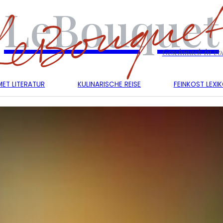
LeBouquet
Geschmack in vol
ET LITERATUR
KULINARISCHE REISE
FEINKOST LEXI