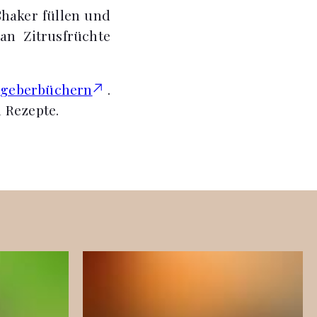
Shaker füllen und
an Zitrusfrüchte
tgeberbüchern
.
l Rezepte.