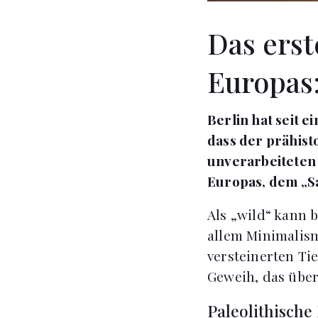
Das erst
Europas:
Berlin hat seit 
dass der prähist
unverarbeiteten 
Europas, dem „S
Als „wild“ kann 
allem Minimalis
versteinerten Tie
Geweih, das übe
Paleolithisch