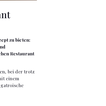
ant
ept zu bieten:
und
schen Restaurant
n, bei der trotz
mit einem
igatroische