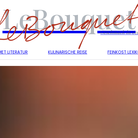
LeBouquet
Geschmack in vol
ET LITERATUR
KULINARISCHE REISE
FEINKOST LEXI