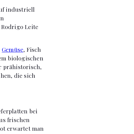
f industriell
en
 Rodrigo Leite
h
Gemüse
, Fisch
dem biologischen
 prähistorisch,
hen, die sich
ferplatten bei
us frischen
rot erwartet man