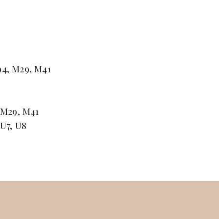
94, M29, M41
 M29, M41
U7, U8