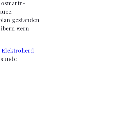
 Rosmarin-
auce.
eplan gestanden
eibern gern
d
Elektroherd
gesunde