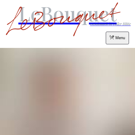
LeBouquet
Geschmack in voller Blüte
Menu