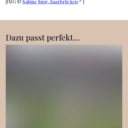
[IMG ©
Sabine Jung, Saarbrücken
]
Dazu passt perfekt...