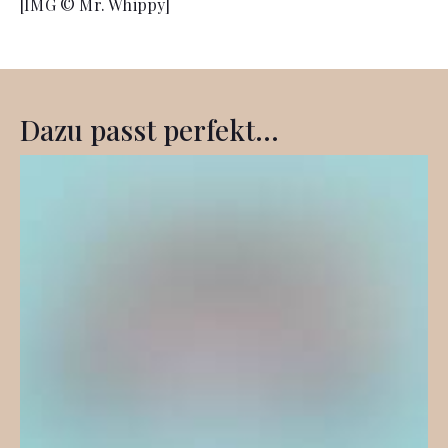
[IMG © Mr. Whippy]
Dazu passt perfekt...