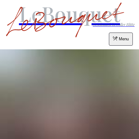
LeBouquet
Geschmack in voller Blüte
Menu