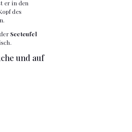
t er in den
Kopf des
n.
 der
Seeteufel
isch.
üche und auf