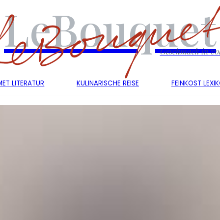
LeBouquet
Geschmack in vol
ET LITERATUR
KULINARISCHE REISE
FEINKOST LEXI