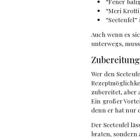
“Fener bali
“Meri Krott
“Seeteufel”
Auch wenn es sic
unterwegs, muss 
Zubereitung
Wer den Seeteufe
Rezeptmöglichkei
zubereitet, abe
Ein großer Vortei
denn er hat nur e
Der Seeteufel lä
braten, sondern 