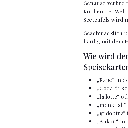
Genauso verbreite
Küchen der Welt.
Seeteufels wird 
Geschmacklich un
häufig mit dem H
Wie wird der
Speisekarte
„Rape“ in d
„Coda di Ro
„la lotte“ 
„monkfish“ 
„grdobina“ 
„Ankou“ in 