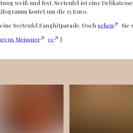
tung weiß und fest. Seeteufel ist eine Delikatess
 Kilogramm kostet um die 15 Euro.
 eine Seeteufel Fanghitparade. Doch
sehen
Sie s
arcus Meissner
cc
]