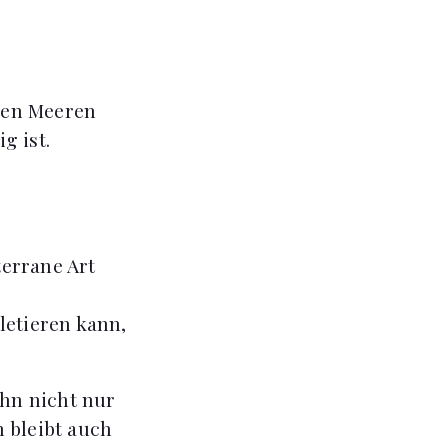
llen Meeren
g ist.
errane Art
iletieren kann,
ihn nicht nur
 bleibt auch