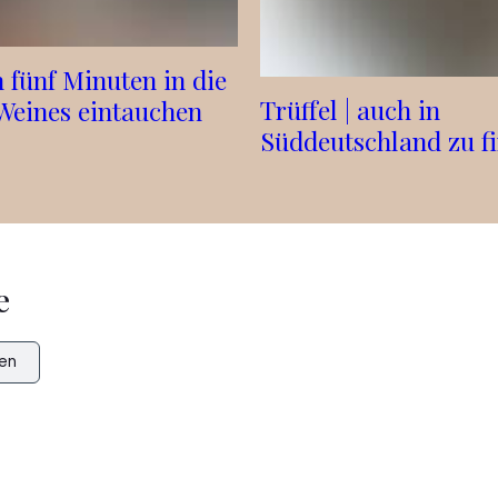
n fünf Minuten in die
Trüffel | auch in
Weines eintauchen
Süddeutschland zu f
e
en