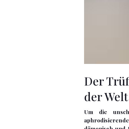
Der Trüf
der Welt
Um die unsch
aphrodisieren
dämonisch und I