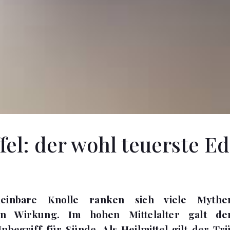
fel: der wohl teuerste Ed
einbare Knolle ranken sich viele Mythe
den Wirkung. Im hohen Mittelalter galt d
nbegriff für Sünde. Als Heilmittel gilt der Tr