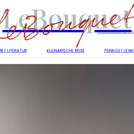
LeBouquet
Geschmack in vol
ET LITERATUR
KULINARISCHE REISE
FEINKOST LEXI