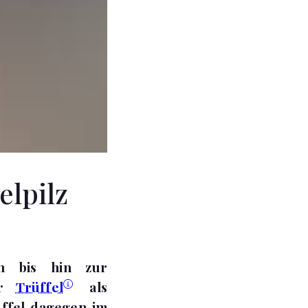
elpilz
n bis hin zur
er
Trüffel
als
üffel dagegen im