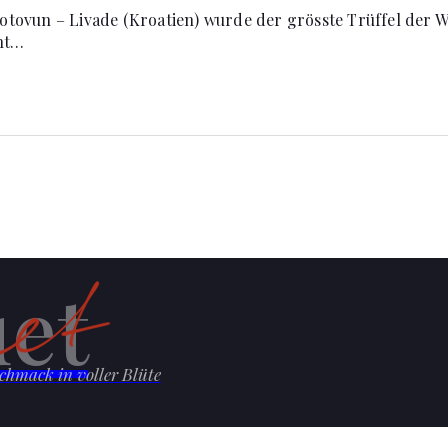
 Motovun – Livade (Kroatien) wurde der grösste Trüffel der 
ht…
et
chmack in voller Blüte