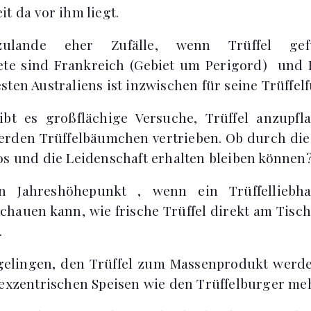
t da vor ihm liegt.
zulande eher Zufälle, wenn Trüffel gef
ete sind Frankreich (Gebiet um Perigord) und I
sten Australiens ist inzwischen für seine Trüffel
ibt es großflächige Versuche, Trüffel anzupf
werden Trüffelbäumchen vertrieben. Ob durch di
os und die Leidenschaft erhalten bleiben können
n Jahreshöhepunkt , wenn ein Trüffelliebh
schauen kann, wie frische Trüffel direkt am Tisch
.
 gelingen, den Trüffel zum Massenprodukt werd
 exzentrischen Speisen wie den Trüffelburger m