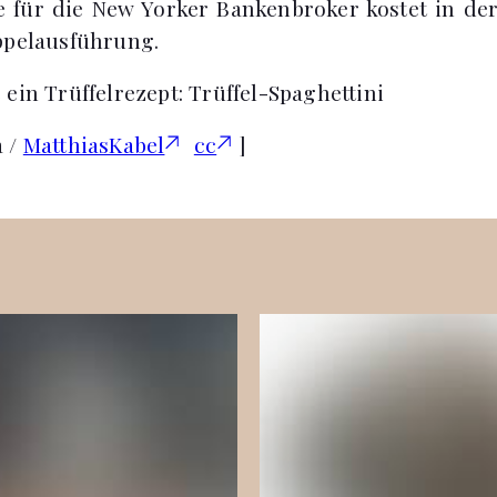
e für die New Yorker Bankenbroker kostet in de
ppelausführung.
 ein Trüffelrezept: Trüffel-Spaghettini
a /
MatthiasKabel
cc
]