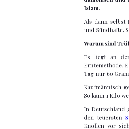
Islam.
Als dann selbst 
und Sündhafte. Si
Warum sind Trüf
Es liegt an d
Erntemethode. E
Tag nur 60 Gramm
Kaufmännisch ges
So kann 1 Kilo we
In Deutschland g
den teuersten
S
Knollen vor sic