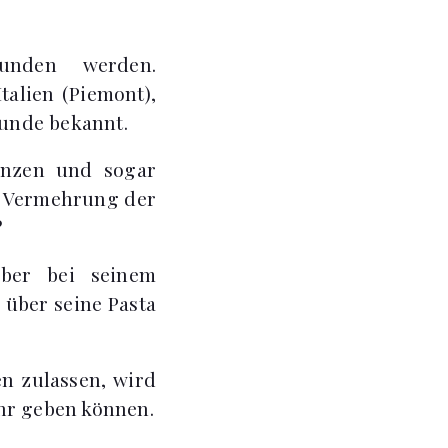
unden werden.
talien (Piemont),
funde bekannt.
lanzen und sogar
e Vermehrung der
?
aber bei seinem
 über seine Pasta
en zulassen, wird
ehr geben können.