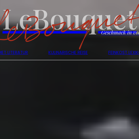
LeBouquet
Geschmack in vol
ET LITERATUR
KULINARISCHE REISE
FEINKOST LEXI