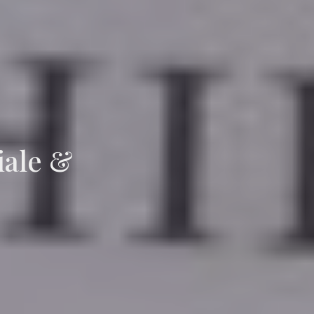
iale &