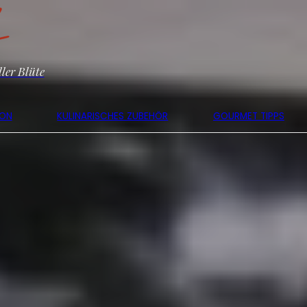
ler Blüte
KON
KULINARISCHES ZUBEHÖR
GOURMET TIPPS