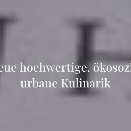
eue hochwertige, ökosoz
urbane Kulinarik