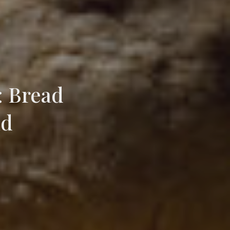
: Bread
id