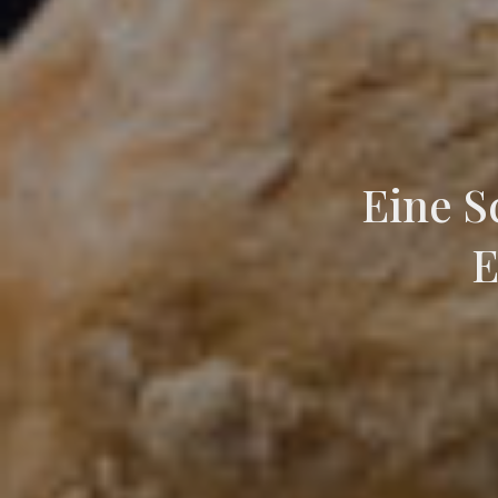
Eine S
E