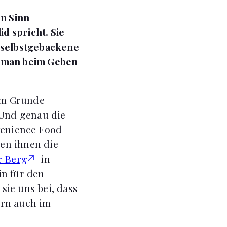
en Sinn
d spricht. Sie
e selbstgebackene
t man beim Geben
 im Grunde
 Und genau die
venience Food
en ihnen die
r Berg
in
in für den
sie uns bei, dass
ern auch im