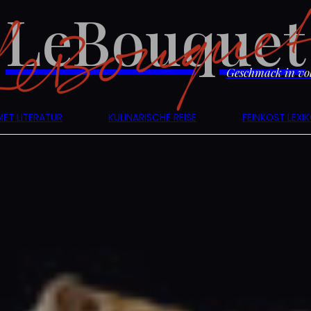
LeBouquet
Geschmack in vol
ET LITERATUR
KULINARISCHE REISE
FEINKOST LEXI