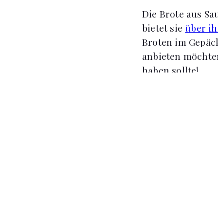
Die Brote aus Sa
bietet sie
über ih
Broten im Gepäck
anbieten möchten
haben sollte!
[IMG © flickr /
Br
Dazu passt perfekt...