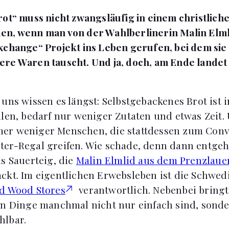
rot“ muss nicht zwangsläufig in einem christlich
n, wenn man von der Wahlberlinerin Malin Elmli
xchange“ Projekt ins Leben gerufen, bei dem si
ere Waren tauscht. Und ja, doch, am Ende lande
 uns wissen es längst: Selbstgebackenes Brot ist
llen, bedarf nur weniger Zutaten und etwas Zeit.
er weniger Menschen, die stattdessen zum Con
er-Regal greifen. Wie schade, denn dann entgeh
us Sauerteig, die
Malin Elmlid aus dem Prenzlaue
ckt. Im eigentlichen Erwebsleben ist die Schwed
d Wood Stores
verantwortlich. Nebenbei bringt 
en Dinge manchmal nicht nur einfach sind, sond
hlbar.