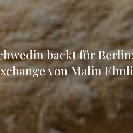
chwedin backt für Berlin
xchange von Malin Elml