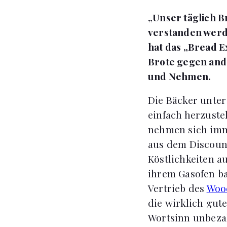
„Unser täglich B
verstanden werde
hat das „Bread E
Brote gegen and
und Nehmen.
Die Bäcker unter
einfach herzuste
nehmen sich imm
aus dem Discount
Köstlichkeiten a
ihrem Gasofen ba
Vertrieb des
Woo
die wirklich gut
Wortsinn unbeza