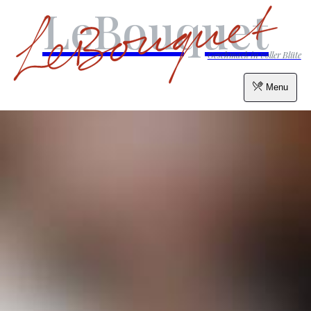
LeBouquet
Geschmack in voller Blüte
Menu