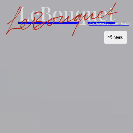
LeBouquet
Geschmack in voller Blüte
Menu