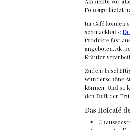
Ambiente vor al
Fourage bietet n
Im Café können s
schmackhafte
De
Produkte fast au
angeboten. Aktue
Kräuter verarbeit
Zudem beschäftig
wunderschöne Au
können. Und so k
den Duft der Fr
Das Hofcafé de
Chausseestr