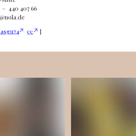
0 – 440 407 66
o@nola.de
rasgu74
cc
]