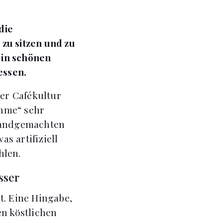
die
zu sitzen und zu
h in schönen
essen.
er Cafékultur
ahme“ sehr
 handgemachten
s artifiziell
hlen.
sser
t. Eine Hingabe,
en köstlichen