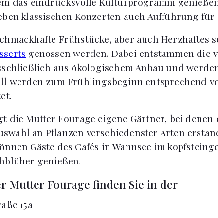
lem das eindrucksvolle Kulturprogramm genießen
eben klassischen Konzerten auch Aufführung für 
chmackhafte Frühstücke, aber auch Herzhaftes 
sserts
genossen werden. Dabei entstammen die 
sschließlich aus ökologischem Anbau und werden
ll werden zum Frühlingsbeginn entsprechend vor
et.
t die Mutter Fourage eigene Gärtner, bei denen 
swahl an Pflanzen verschiedenster Arten ersta
önnen Gäste des Cafés in Wannsee im kopfsteinge
ühblüher genießen.
r Mutter Fourage finden Sie in der
aße 15a