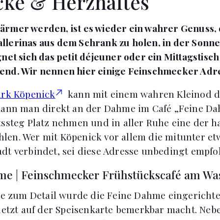
cke & Herzhaftes
rmer werden, ist es wieder ein wahrer Genuss, 
lerinas aus dem Schrank zu holen, in der Sonne 
net sich das petit déjeuner oder ein Mittagstisc
end. Wir nennen hier einige Feinschmecker Adr
irk Köpenick
kann mit einem wahren Kleinod d
 kann man direkt an der Dahme im Café „Feine D
tssteg Platz nehmen und in aller Ruhe eine der
en. Wer mit Köpenick vor allem die mitunter etwa
dt verbindet, sei diese Adresse unbedingt empfo
me | Feinschmecker Frühstückscafé am Wa
ebe zum Detail wurde die Feine Dahme eingerichte
uletzt auf der Speisenkarte bemerkbar macht. Neb