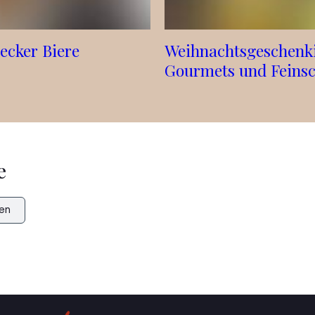
ecker Biere
Weihnachtsgeschenki
Gourmets und Feins
e
en