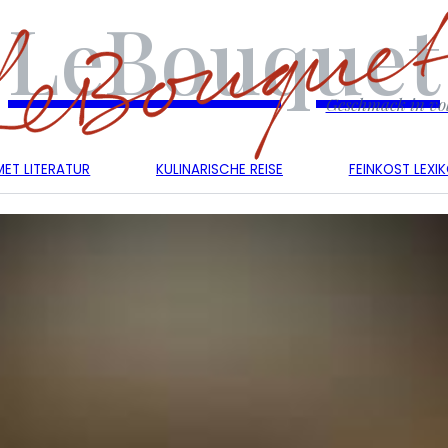
LeBouquet
Geschmack in vol
ET LITERATUR
KULINARISCHE REISE
FEINKOST LEXI