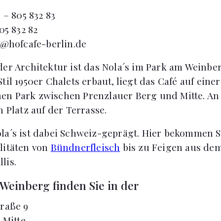
 – 805 832 83
05 832 82
@hofcafe-berlin.de
der Architektur ist das Nola´s im Park am Weinb
til 1950er Chalets erbaut, liegt das Café auf ein
en Park zwischen Prenzlauer Berg und Mitte. A
n Platz auf der Terrasse.
la´s ist dabei Schweiz-geprägt. Hier bekommen Si
litäten von
Bündnerfleisch
bis zu Feigen aus de
lis.
Weinberg finden Sie in der
raße 9
-Mitte