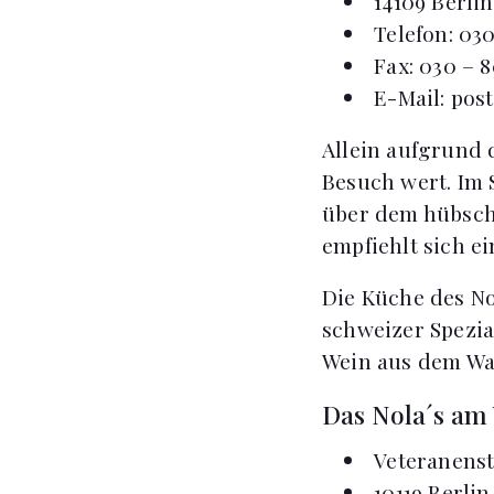
14109 Berlin
Telefon: 030
Fax: 030 – 8
E-Mail:
post
Allein aufgrund 
Besuch wert. Im S
über dem hübsch
empfiehlt sich ei
Die Küche des No
schweizer Spezia
Wein aus dem Wal
Das Nola´s am 
Veteranenst
10119 Berlin