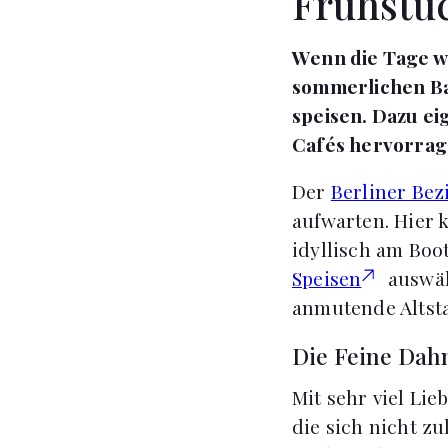
Frühstü
Wenn die Tage wä
sommerlichen Bal
speisen. Dazu eig
Cafés hervorrag
Der
Berliner Bez
aufwarten. Hier
idyllisch am Boo
Speisen
auswähl
anmutende Altsta
Die Feine Dah
Mit sehr viel Li
die sich nicht z