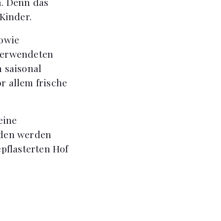
. Denn das
Kinder.
sowie
verwendeten
 saisonal
 allem frische
eine
nden werden
pflasterten Hof