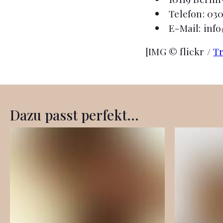
Telefon: 03
E-Mail:
inf
[IMG © flickr /
T
Dazu passt perfekt...