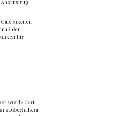
t Ahornsirup
m Café eigenen
gemäß der
lungen für
üher wurde dort
 in zauberhaftem