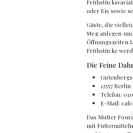
Frühstücksvariat
oder Eis sowie s
Gäste, die viell
Steg anlegen und
Öffnungszeiten t
Frühstücke werd
Die Feine Dahm
Gutenbergst
12557 Berlin
Telefon: 030
E-Mail:
caf
Das Mutter Foura
mit Futtermittel