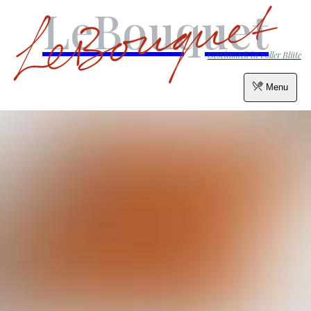
LeBouquet
Geschmack in voller Blüte
Menu