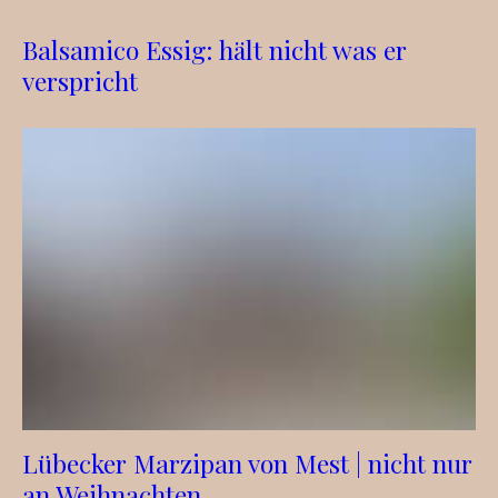
Balsamico Essig: hält nicht was er
verspricht
Lübecker Marzipan von Mest | nicht nur
an Weihnachten