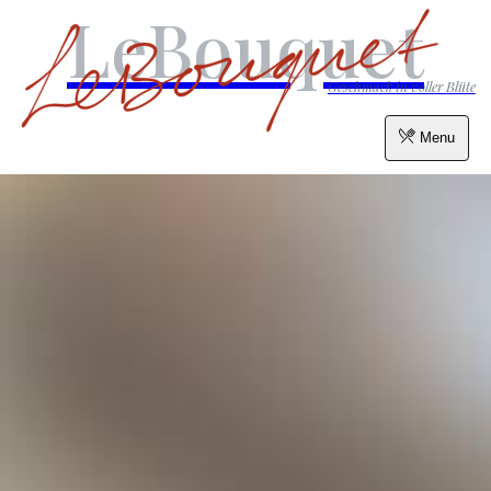
LeBouquet
Geschmack in voller Blüte
Menu