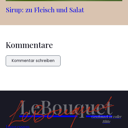
Sirup: zu Fleisch und Salat
Kommentare
Kommentar schreiben
LeBouquet
Geschmack in voller
Blüte
Impressum