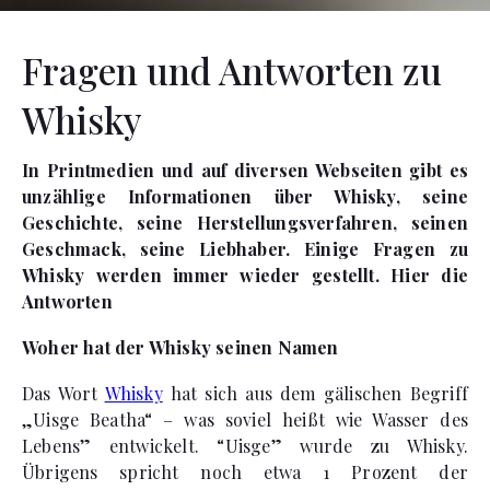
Fragen und Antworten zu
Whisky
In Printmedien und auf diversen Webseiten gibt es
unzählige Informationen über Whisky, seine
Geschichte, seine Herstellungsverfahren, seinen
Geschmack, seine Liebhaber. Einige Fragen zu
Whisky werden immer wieder gestellt. Hier die
Antworten
Woher hat der Whisky seinen Namen
Das Wort
Whisky
hat sich aus dem gälischen Begriff
„Uisge Beatha“ – was soviel heißt wie Wasser des
Lebens” entwickelt. “Uisge” wurde zu Whisky.
Übrigens spricht noch etwa 1 Prozent der