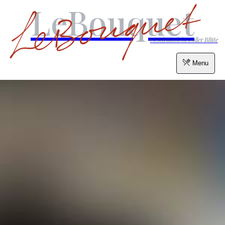
LeBouquet
Geschmack in voller Blüte
Menu