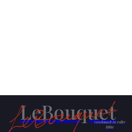
LeBouquet
Geschmack in voller
Blüte