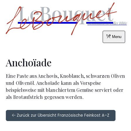
LeBouquet
Geschmack in voller Blüte
Menu
Anchoïade
Eine Paste aus Anchovis, Knoblauch, schwarzen Oliven
und Olivenöl. Anchoïade kann als Vorspeise
beispielsweise mit blanchiertem Gemüse serviert oder
als Brotaufstrich gegessen werden.
Zurück zur Übersicht Französische Feinkost A–Z