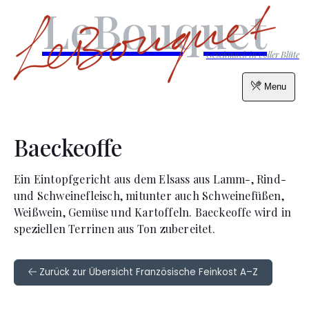
LeBouquet
Geschmack in voller Blüte
Menu
Baeckeoffe
Ein Eintopfgericht aus dem Elsass aus Lamm-, Rind-
und Schweinefleisch, mitunter auch Schweinefüßen,
Weißwein, Gemüse und Kartoffeln. Baeckeoffe wird in
speziellen Terrinen aus Ton zubereitet.
Zurück zur Übersicht Französische Feinkost A–Z