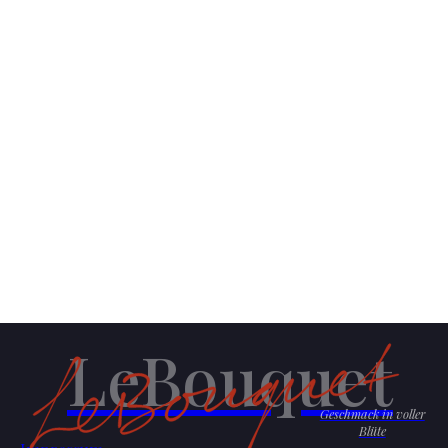
LeBouquet
Geschmack in voller
Blüte