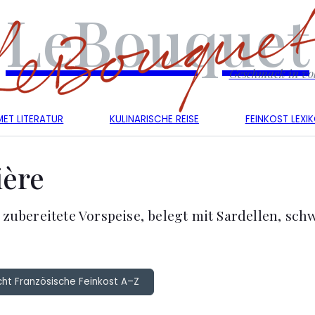
LeBouquet
Geschmack in vol
ET LITERATUR
KULINARISCHE REISE
FEINKOST LEXI
ière
 zubereitete Vorspeise, belegt mit Sardellen, sc
cht Französische Feinkost A–Z