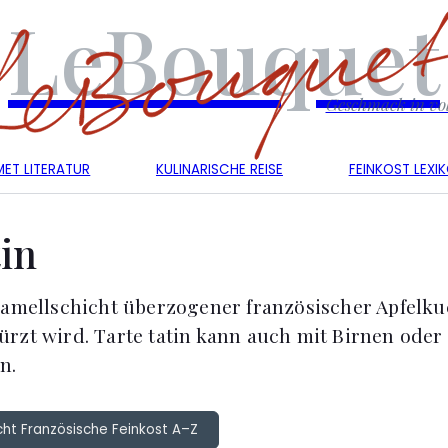
LeBouquet
Geschmack in vol
ET LITERATUR
KULINARISCHE REISE
FEINKOST LEXI
tin
ramellschicht überzogener französischer Apfelk
rzt wird. Tarte tatin kann auch mit Birnen ode
n.
cht Französische Feinkost A–Z