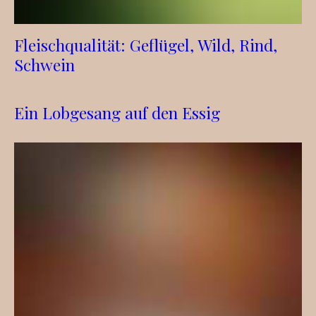
Fleischqualität: Geflügel, Wild, Rind,
Schwein
Ein Lobgesang auf den Essig