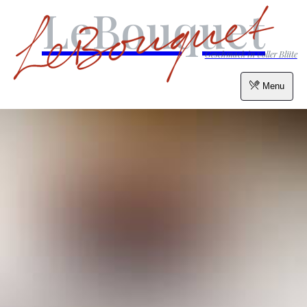
LeBouquet
Geschmack in voller Blüte
Menu