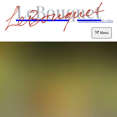
LeBouquet
Geschmack in voller Blüte
Menu