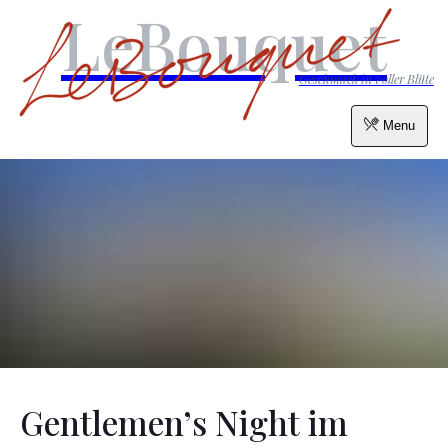
LeBouquet
Geschmack in voller Blüte
Menu
Gentlemen’s Night im