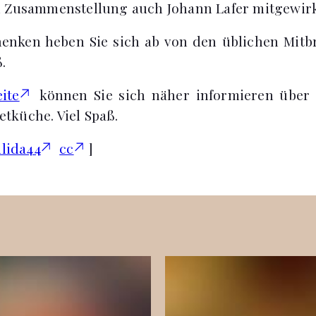
n Zusammenstellung auch Johann Lafer mitgewirk
enken heben Sie sich ab von den üblichen Mitb
.
ite
können Sie sich näher informieren über S
tküche. Viel Spaß.
lida44
cc
]