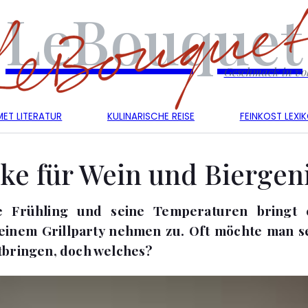
LeBouquet
Geschmack in vol
ET LITERATUR
KULINARISCHE REISE
FEINKOST LEXI
ke für Wein und Biergen
 Frühling und seine Temperaturen bringt e
einem Grillparty nehmen zu. Oft möchte man 
tbringen, doch welches?