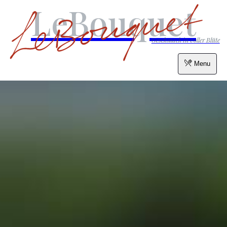
LeBouquet
Geschmack in voller Blüte
Menu