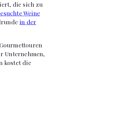
rt, die sich zu
esuchte Weine
elrunde
in der
n Gourmettouren
für Unternehmen,
 kostet die