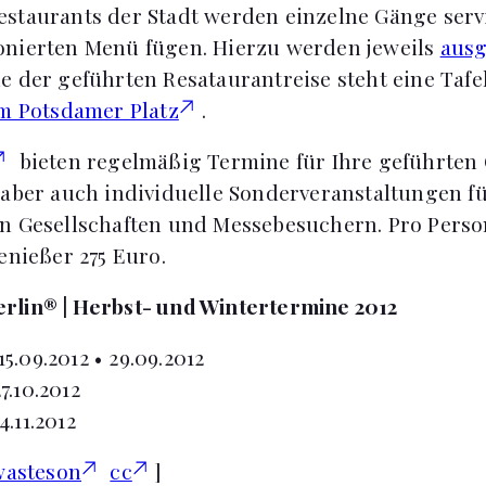
staurants der Stadt werden einzelne Gänge servie
onierten Menü fügen. Hierzu werden jeweils
ausg
e der geführten Resataurantreise steht eine Taf
am Potsdamer Platz
.
bieten regelmäßig Termine für Ihre geführte
 aber auch individuelle Sonderveranstaltungen 
n Gesellschaften und Messebesuchern. Pro Person
enießer 275 Euro.
rlin® | Herbst- und Wintertermine 2012
15.09.2012 • 29.09.2012
27.10.2012
4.11.2012
wasteson
cc
]