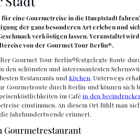
r Stadt
 für eine Gourmetreise in die Hauptstadt fahre
tigung der ganz besonderen Art erleben und sic
eschmack verköstigen lassen. Veranstaltet wird
dtereise von der Gourmet Tour Berlin®.
lter Gourmet Tour Berlin®festgelegte Route dur
 an den schönsten und interessantesten Sehenswü
besten Restaurants und
Köchen
. Unterwegs erhal
ur Gourmetroute durch Berlin und können sich 
peisenköstlichkeiten im Café
in den beeindrucke
treise einstimmen. An diesem Ort fühlt man sich 
die Jahrhundertwende erinnert.
n Gourmetrestaurant