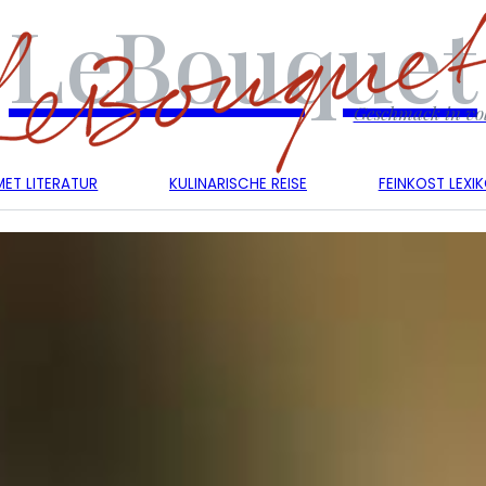
LeBouquet
Geschmack in vol
ET LITERATUR
KULINARISCHE REISE
FEINKOST LEXI