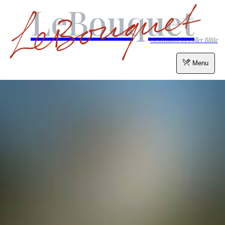
LeBouquet
Geschmack in voller Blüte
Menu