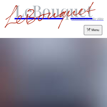
LeBouquet
Geschmack in voller Blüte
Menu