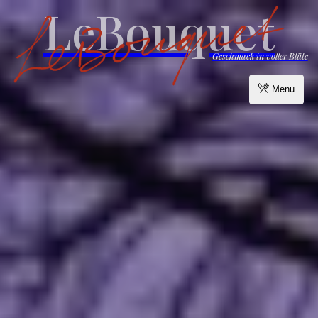
LeBouquet
Geschmack in voller Blüte
Menu