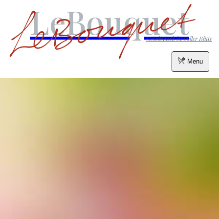
LeBouquet
Geschmack in voller Blüte
Menu