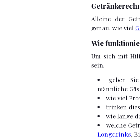
Getränkerechn
Alleine der Get
genau, wie viel
G
Wie funktionie
Um sich mit Hil
sein.
geben Sie
männliche Gäs
wie viel Pr
trinken die
wie lange d
welche Getr
Longdrinks
, B