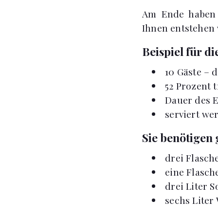
Am Ende haben S
Ihnen entstehen
Beispiel für 
10 Gäste – 
52 Prozent 
Dauer des E
serviert we
Sie benötigen 
drei Flasche
eine Flasch
drei Liter 
sechs Liter