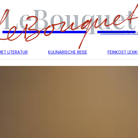
LeBouquet
Geschmack in vol
ET LITERATUR
KULINARISCHE REISE
FEINKOST LEXI