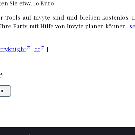
ten Sie etwa 19 Euro
r Tools auf Invyte sind und bleiben kostenlos. D
 Ihre Party mit Hilfe von Invyte planen können,
s
rryknight
cc
]
e
en