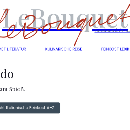
LeBouquet
Geschmack in vol
ET LITERATUR
KULINARISCHE REISE
FEINKOST LEXI
edo
am Spieß.
ht Italienische Feinkost A–Z