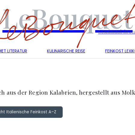
LeBouquet
Geschmack in vol
ET LITERATUR
KULINARISCHE REISE
FEINKOST LEXI
h aus der Region Kalabrien, hergestellt aus Molk
ht Italienische Feinkost A–Z