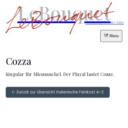
LeBouquet
Geschmack in voller Blüte
Menu
Cozza
Singular für Miesmuschel. Der Plural lautet Cozze.
Zurück zur Übersicht Italienische Feinkost A–Z