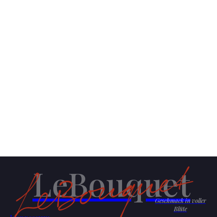
LeBouquet
Geschmack in voller
Blüte