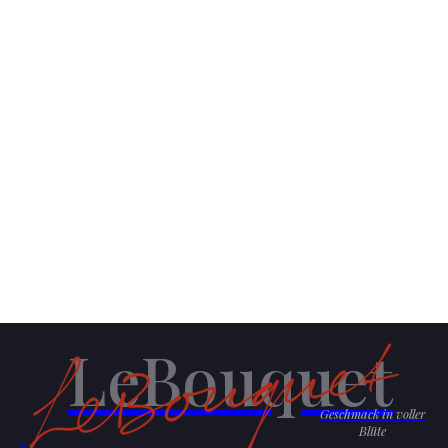
LeBouquet
Geschmack in voller
Blüte