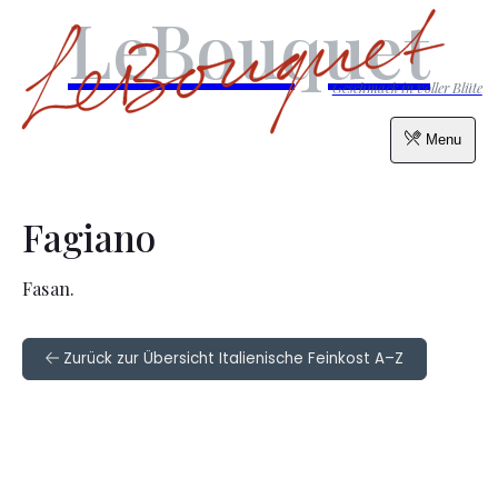
LeBouquet
Geschmack in voller Blüte
Menu
Fagiano
Fasan.
Zurück zur Übersicht Italienische Feinkost A–Z